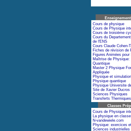
Enseignement 
Cours de physique
Cours de Physique inte
Cours de troisième cy
Cours du Departement
de l'ENS
Cours Claude Cohen-T
Fiches de révision de
Figures Animées pour 
Maîtrise de Physique:
Quantique
Master 2 Physique Fo
Appliquée
Physique et simulatio
Physique quantique
Physique Universite d
Site de Xavier Ducros
Sciences Physiques
Transferts Thermiques
Classes Prép
Cours de Physique inte
La physique en classe
N-vandewiele.com
Physique: exercices e
Sciences industrielles