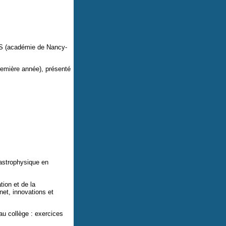
S (académie de Nancy-
mière année), présenté
'astrophysique en
tion et de la
et, innovations et
u collège : exercices