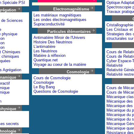
n Spéciale PSI
Optique Adaptat
Spectroscopie p
Electromagnétisme
grégation
Travaux pratiqu
Les matériaux magnétiques
Les ondes électromagnétiques
e de Sciences
Supraconductivité
Cristallographie
e
Les Cristaux et 
Particules élémentaires
e physique
Strategies des 
Antimatière Miroir de l'Univers
ion
structurales su
Histoire Des Neutrinos
ion
L'antimatière
ion
Les Neutrinos
t Chimiques
Cours de Relati
Matière à réflexion
t chimiques
Cours de Relati
Quantique.net
iquées
Cyber Espace-
Voyage au coeur de la matière
Relativité
s Agrégation
Relativité Géné
Cosmologie
Relativité restre
namique
Cours de Cosmologie
Cosmologie
ractif
Le Big Bang
mique
Cours de Méca
Questions de Cosmologie
mique
Cours de Méca
Mécanique clas
m
Mécanique des 
Mécanique des 
physique
Mécanique du po
Mécanique du p
Mécanique du s
ses secrets
Mécanique Gén
Mécanique quan
hnologie
Résistance des