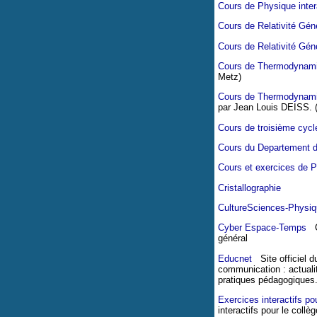
Cours de Physique inter
Cours de Relativité Gén
Cours de Relativité Gén
Cours de Thermodynam
Metz)
Cours de Thermodynam
par Jean Louis DEISS. (
Cours de troisième cycl
Cours du Departement d
Cours et exercices de 
Cristallographie
CultureSciences-Physiq
Cyber Espace-Temps
Ce
général
Educnet
Site officiel du
communication : actuali
pratiques pédagogiques.
Exercices interactifs pou
interactifs pour le col