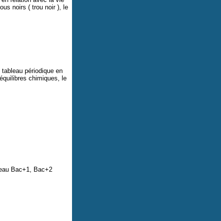
s noirs ( trou noir ), le
tableau périodique en
équilibres chimiques, le
veau Bac+1, Bac+2