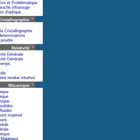
ive et Problématique
roche infrarouge
es d'optique
Cristallographie
la Cristallographie
determinations
r poudre
Relativité
vité Générale
vité Générale
Temps
rale
inte rendue intuitive
Mécanique
nique
nique
sique
solides
fluides
int matériel
oint
olide
érale
tique
 Matériaux