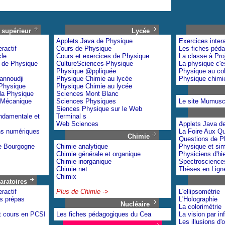
supérieur
Lycée
Applets Java de Physique
Exercices intera
ractif
Cours de Physique
Les fiches péd
cle
Cours et exercices de Physique
La classe à Proj
 de Physique
CultureSciences-Physique
La physique c'e
Physique @ppliquée
Physique au col
annoudji
Physique Chimie au lycée
Physique chimie
 Physique
Physique Chimie au lycée
la Physique
Sciences Mont Blanc
 Mécanique
Sciences Physiques
Le site Mumusc
Siences Physique sur le Web
ndamentale et
Terminal s
Web Sciences
Applets Java d
ns numériques
La Foire Aux Q
Chimie
Questions de P
e Bourgogne
Chimie analytique
Physique et si
Chimie générale et organique
Physiciens d'hie
Chimie inorganique
Spectroscienc
Chimie.net
Thèses en Lign
Chimix
aratoires
ractif
Plus de Chimie ->
L'ellipsométrie
s prépas
L'Holographie
Nucléaire
La colorimétrie
t cours en PCSI
Les fiches pédagogiques du Cea
La vision par in
Les illusions d'