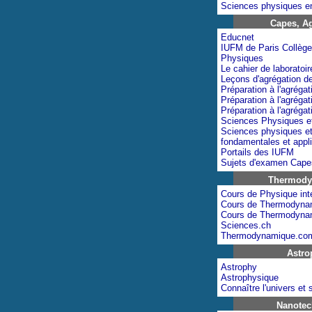
Sciences physiques e
Capes, A
Educnet
IUFM de Paris Collèg
Physiques
Le cahier de laboratoir
Leçons d'agrégation d
Préparation à l'agrégat
Préparation à l'agrégat
Préparation à l'agrégat
Sciences Physiques e
Sciences physiques e
fondamentales et appl
Portails des IUFM
Sujets d'examen Cape
Thermody
Cours de Physique inte
Cours de Thermodyna
Cours de Thermodyna
Sciences.ch
Thermodynamique.co
Astro
Astrophy
Astrophysique
Connaître l'univers et 
Nanotec