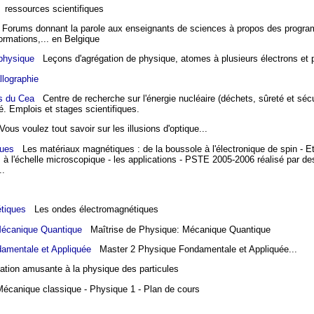
ressources scientifiques
orums donnant la parole aux enseignants de sciences à propos des program
rmations,... en Belgique
physique
Leçons d'agrégation de physique, atomes à plusieurs électrons et
llographie
s du Cea
Centre de recherche sur l'énergie nucléaire (déchets, sûreté et sécu
é. Emplois et stages scientifiques.
us voulez tout savoir sur les illusions d'optique...
ques
Les matériaux magnétiques : de la boussole à l'électronique de spin - Et
à l'échelle microscopique - les applications - PSTE 2005-2006 réalisé par de
..
tiques
Les ondes électromagnétiques
Mécanique Quantique
Maîtrise de Physique: Mécanique Quantique
amentale et Appliquée
Master 2 Physique Fondamentale et Appliquée...
ation amusante à la physique des particules
canique classique - Physique 1 - Plan de cours