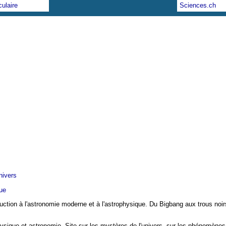
ulaire
Sciences.ch
nivers
ue
tion à l'astronomie moderne et à l'astrophysique. Du Bigbang aux trous noirs, 
ique et astronomie. Site sur les mystères de l'univers, sur les phénomènes e