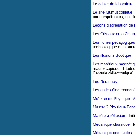
Le cahier de laboratoire
Le site Mumuscopique
F
par compétences, des fo
Leçons d'agrégation de 
Les Cristaux et la Crista
Les fiches pédagogique
technologique et la sant
Les illusions d'optique
Vo
Les matériaux magnéti
macroscopique - Etudes 
Centrale d'électronique).
Les Neutrinos
Les ondes électromagné
Maîtrise de Physique: 
Master 2 Physique Fond
Matière à réflexion
Initi
Mécanique classique
Mé
Mécanique des fluides