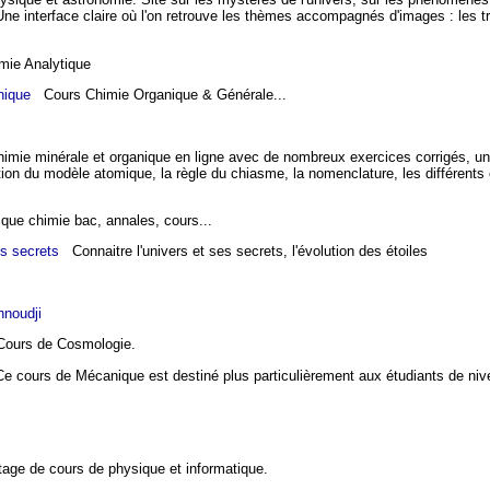
Une interface claire où l'on retrouve les thèmes accompagnés d'images : les trou
ie Analytique
nique
Cours Chimie Organique & Générale...
mie minérale et organique en ligne avec de nombreux exercices corrigés, un 
tion du modèle atomique, la règle du chiasme, la nomenclature, les différents 
e chimie bac, annales, cours...
es secrets
Connaitre l'univers et ses secrets, l'évolution des étoiles
noudji
urs de Cosmologie.
cours de Mécanique est destiné plus particulièrement aux étudiants de ni
ge de cours de physique et informatique.