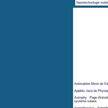
Nanotechnologie moléc
Antimatière Miroir de l'U
Applets Java de Physiq
Astrophy
Page d'introduc
système solaire.
Astrophysique
Astrophys