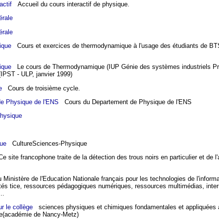
actif
Accueil du cours interactif de physique.
érale
érale
ique
Cours et exercices de thermodynamique à l'usage des étudiants de BT
ique
Le cours de Thermodynamique (IUP Génie des systèmes industriels Pre
IPST - ULP, janvier 1999)
e
Cours de troisième cycle.
e Physique de l'ENS
Cours du Departement de Physique de l'ENS
Physique
ue
CultureSciences-Physique
 site francophone traite de la détection des trous noirs en particulier et de l
 Ministère de l'Education Nationale français pour les technologies de l'informa
tés tice, ressources pédagogiques numériques, ressources multimédias, intern
..
r le collège
sciences physiques et chimiques fondamentales et appliquées a
lège(académie de Nancy-Metz)