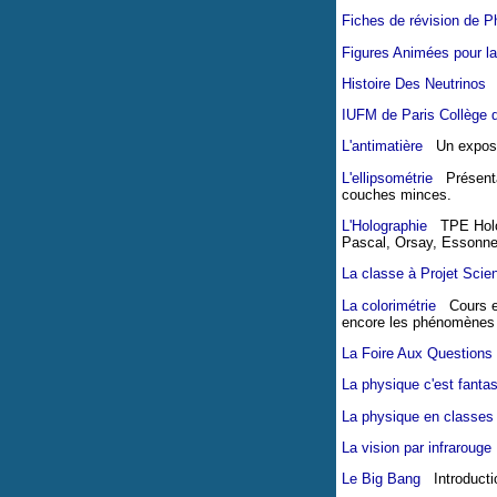
Fiches de révision de P
Figures Animées pour l
Histoire Des Neutrinos
IUFM de Paris Collège 
L'antimatière
Un exposé 
L'ellipsométrie
Présentati
couches minces.
L'Holographie
TPE Hologr
Pascal, Orsay, Essonne
La classe à Projet Scien
La colorimétrie
Cours en 
encore les phénomènes 
La Foire Aux Questions
La physique c'est fantas
La physique en classes
La vision par infrarouge
Le Big Bang
Introducti