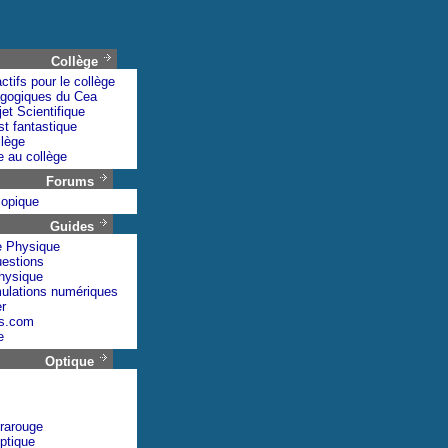
Collège
ctifs pour le collège
agogiques du Cea
et Scientifique
st fantastique
lège
 au collège
Forums
opique
Guides
e Physique
uestions
hysique
mulations numériques
r
es.com
e
Optique
frarouge
optique