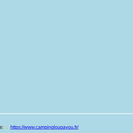
te:
https://www.campingloupayou.fr/