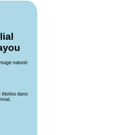
ial
Payou
ysage naturel
 étoiles dans
ivial.