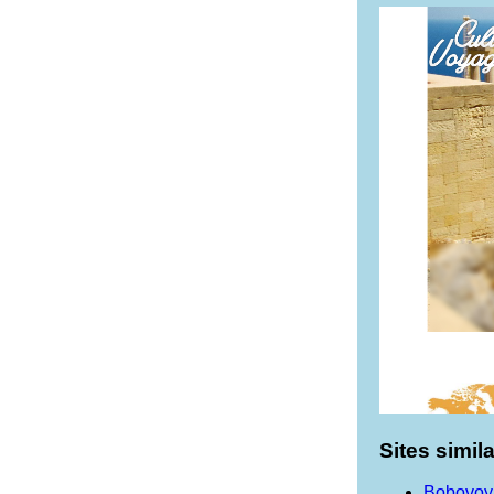
Sites simila
Bobovoya