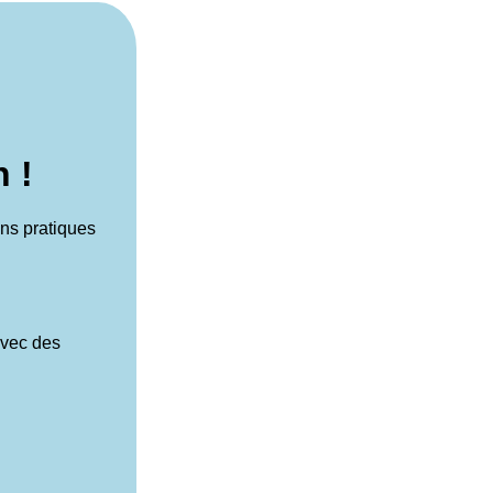
 !
ns pratiques
avec des