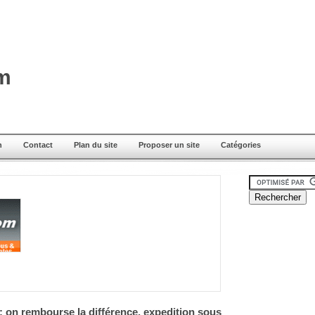
om
n
Contact
Plan du site
Proposer un site
Catégories
 : on rembourse la différence, expedition sous