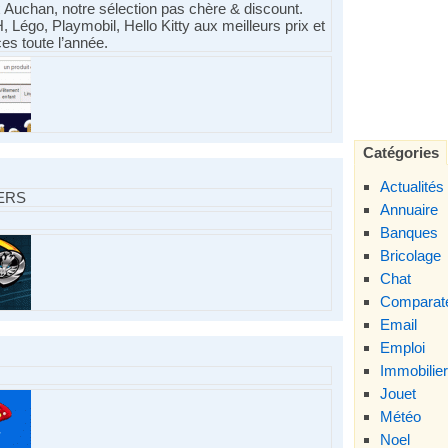
x Auchan, notre sélection pas chère & discount.
o, Playmobil, Hello Kitty aux meilleurs prix et
s toute l’année.
Catégories
Actualités
ERS
Annuaire
Banques
Bricolage
Chat
Comparate
Email
Emploi
Immobilier
Jouet
Météo
Noel