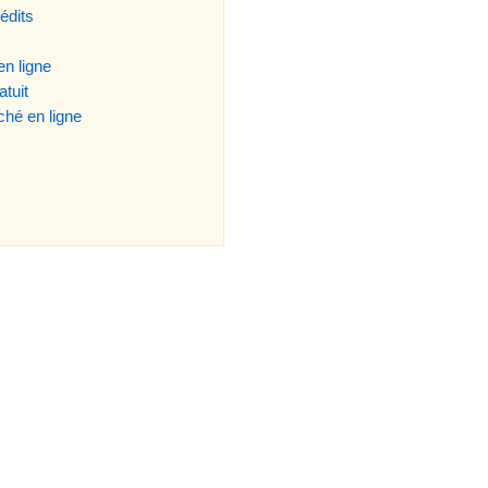
rédits
n ligne
atuit
hé en ligne