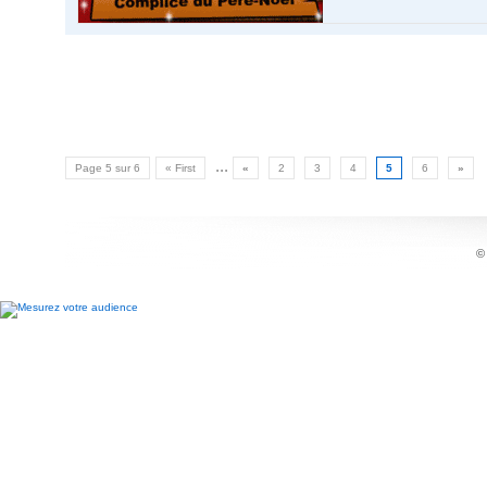
...
Page 5 sur 6
« First
«
2
3
4
5
6
»
©