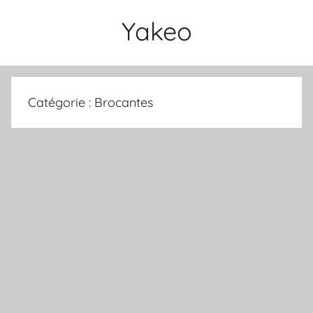
Aller
Yakeo
au
contenu
Catégorie :
Brocantes