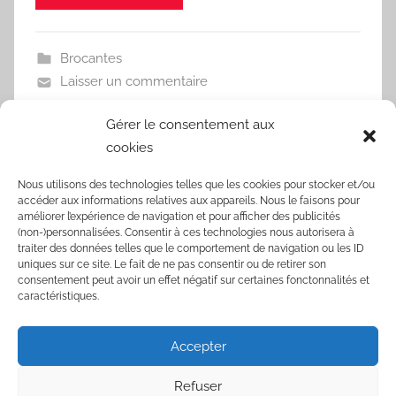
Brocantes
Laisser un commentaire
Gérer le consentement aux
cookies
noTube.io : La Perle Rare des Convertisseurs
Nous utilisons des technologies telles que les cookies pour stocker et/ou
Vidéo en Ligne
accéder aux informations relatives aux appareils. Nous le faisons pour
améliorer l’expérience de navigation et pour afficher des publicités
Comment changer de compte Fortnite sur
(non-)personnalisées. Consentir à ces technologies nous autorisera à
traiter des données telles que le comportement de navigation ou les ID
Switch?
uniques sur ce site. Le fait de ne pas consentir ou de retirer son
consentement peut avoir un effet négatif sur certaines fonctonnalités et
Comment changer de banque?
caractéristiques.
Comment changer son abonnement Netflix ?
Accepter
Comment changer son age sur tiktok?
Refuser